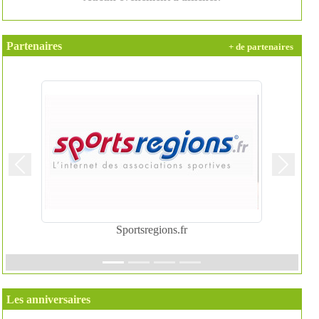
Partenaires
+ de partenaires
Précedent
Suivant
Sportsregions.fr
Les anniversaires