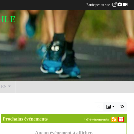
Participer au site :
HLE
UES
Prochains événements
+ d'évènements
Aucun évènement à afficher.