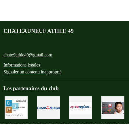
CHATEAUNEUF ATHLE 49
chato9athle49@gmail.com
Informations légales
Signaler un contenu inapproprié
Les partenaires du club